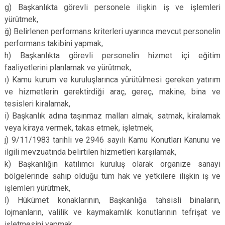
g) Başkanlıkta görevli personele ilişkin iş ve işlemleri
yürütmek,
ğ) Belirlenen performans kriterleri uyarınca mevcut personelin
performans takibini yapmak,
h) Başkanlıkta görevli personelin hizmet içi eğitim
faaliyetlerini planlamak ve yürütmek,
ı) Kamu kurum ve kuruluşlarınca yürütülmesi gereken yatırım
ve hizmetlerin gerektirdiği araç, gereç, makine, bina ve
tesisleri kiralamak,
i) Başkanlık adına taşınmaz malları almak, satmak, kiralamak
veya kiraya vermek, takas etmek, işletmek,
j) 9/11/1983 tarihli ve 2946 sayılı Kamu Konutları Kanunu ve
ilgili mevzuatında belirtilen hizmetleri karşılamak,
k) Başkanlığın katılımcı kuruluş olarak organize sanayi
bölgelerinde sahip olduğu tüm hak ve yetkilere ilişkin iş ve
işlemleri yürütmek,
l) Hükümet konaklarının, Başkanlığa tahsisli binaların,
lojmanların, valilik ve kaymakamlık konutlarının tefrişat ve
işletmesini yapmak,