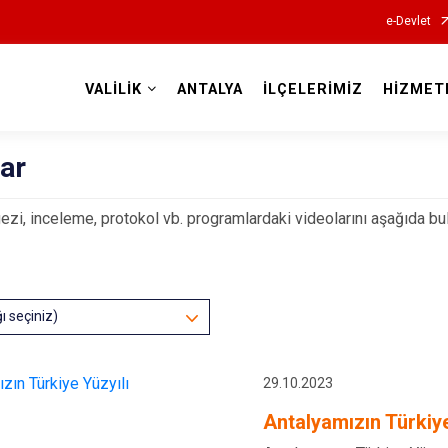
e-Devlet
VALİLİK
ANTALYA
İLÇELERİMİZ
HİZMET
Valilikler
ar
ezi, inceleme, protokol vb. programlardaki videolarını aşağıda bul
ğı seçiniz)
29.10.2023
Antalyamızın Türkiye