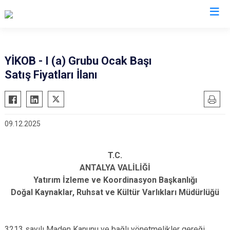
Valilikler
YİKOB - I (a) Grubu Ocak Başı
Satış Fiyatları İlanı
09.12.2025
T.C.
ANTALYA VALİLİĞİ
Yatırım İzleme ve Koordinasyon Başkanlığı
Doğal Kaynaklar, Ruhsat ve Kültür Varlıkları Müdürlüğü
3213 sayılı Maden Kanunu ve bağlı yönetmelikler gereği