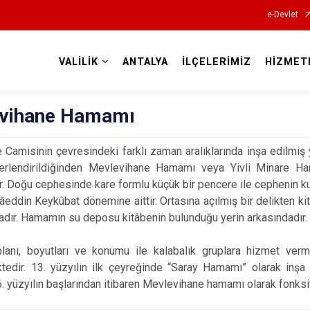
e-Devlet
VALİLİK
ANTALYA
İLÇELERİMİZ
HİZMET
Valilikler
vihane Hamamı
e Camisinin çevresindeki farklı zaman aralıklarında inşa edilmiş
erlendirildiğinden Mevlevihane Hamamı veya Yivli Minare Ha
r. Doğu cephesinde kare formlu küçük bir pencere ile cephenin kuz
Alâeddin Keykûbat dönemine aittir. Ortasına açılmış bir delikten k
adır. Hamamın su deposu kitâbenin bulunduğu yerin arkasındadır.
anı, boyutları ve konumu ile kalabalık gruplara hizmet verm
tedir. 13. yüzyılın ilk çeyreğinde “Saray Hamamı” olarak inşa
. yüzyılın başlarından itibaren Mevlevihane hamamı olarak fonksi