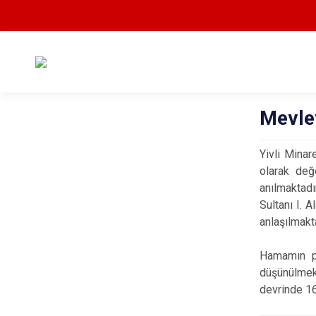
Mevle
Yivli Minar
olarak değ
anılmaktadı
Sultanı I. 
anlaşılmakt
Hamamın pl
düşünülmek
devrinde 16