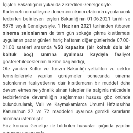
İçişleri Bakanlığının yukarıda zikredilen Genelgesiyle;
Kademeli normalleşme döneminin ikinci etabında uygulanacak
tedbirleri belirleyen İçişleri Bakanlığının 01.06.2021 tarihli ve
8878 sayılı Genelgesiyle,
1 Haziran 2021
tarihinden itibaren
sinema salonlarının
da tam gün sokağa çıkma kısıtlaması
uygulanan pazar günleri hariç haftanın diğer günlerinde 07.00-
21.00 saatleri arasında
%50 kapasite (bir koltuk dolu bir
koltuk boş) sınırına uyulması kaydıyla
faaliyet
gösterebileceklerinin hükme bağlandığı,
Öte yandan Kültür ve Turizm Bakanlığı yetkilileri ve sektör
temsilcileriyle yapılan görüşmeler sonucunda sinema
salonlarının faaliyetlerine dair kısıtlamanın bir müddet daha
devam etmesine yönelik alınan talepler ile salgınla mücadele
tedbirlerinde devamlılığın sağlanması hususu göz önünde
bulundurularak, Vali ve Kaymakamlarca Umumi Hıfzıssıhha
Kanunu’nun 27. ve 72. maddeleri uyarınca gerekli kararların
alınması istenmiştir.
Söz konusu Genelge ile bildirilen hususlar ışığında yapılan
görüşme sonucunda;