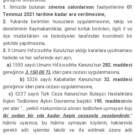
1.
İlimizde bulunan
sinema salonlarının
faaliyetlerine
01
Temmuz 2021 tarihine kadar ara verilmesine,
2.
Yukarıda belirtilen hususların uygulanmasının, takip ve
denetiminin Kaymakamlıklar, genel kolluk birimleri, ilgili il ve
ilçe müdürlükleri ve belediyeler tarafından koordineli bir
şekilde yapılmasına,
3.
İl Umumi Hıfzıssıhha Kurulu’nun aldığı kararlara uyulmaması
halinde ve her seferinde ayrı ayrı,
a)
1593 sayılı Umumi Hıfzıssıhha Kanunu’nun
282. maddesi
gereğince
3.150,00 TL
idari para cezası uygulanmasına,
b)
5326 sayılı Kabahatler Kanunu’nun
32. maddesi
gereğince idari para cezası uygulanmasına,
c)
5237 sayılı Türk Ceza Kanunu’nun Bulaşıcı Hastalıklara
İlişkin Tedbirlere Aykırı Davranma başlıklı
195. maddesi
nde
yer alan “...
yetkili makamlarca alınan tedbirlere uymayan kişi
,
iki aydan bir yıla kadar hapis cezasıyla cezalandırılır.
”
hükmü uyarınca, bu hükme uymayan kişilerin, haklarında
gerekli adli işlemler takdir ve ifa edilmek üzere adli