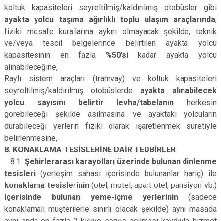
koltuk kapasiteleri seyreltilmiş/kaldırılmış otobüsler gibi
ayakta yolcu taşıma ağırlıklı toplu ulaşım araçlarında
;
fiziki mesafe kurallarına aykırı olmayacak şekilde; teknik
ve/veya tescil belgelerinde belirtilen ayakta yolcu
kapasitesinin en fazla
%50’si
kadar ayakta yolcu
alınabileceğine,
Raylı sistem araçları (tramvay) ve koltuk kapasiteleri
seyreltilmiş/kaldırılmış otobüslerde
ayakta alınabilecek
yolcu sayısını belirtir levha/tabelanın
herkesin
görebileceği şekilde asılmasına ve ayaktaki yolcuların
durabileceği yerlerin fiziki olarak işaretlenmek suretiyle
belirlenmesine,
8.
KONAKLAMA TESİSLERİNE DAİR TEDBİRLER
8.1
Şehirlerarası karayolları üzerinde bulunan dinlenme
tesisleri
(yerleşim sahası içerisinde bulunanlar hariç) ile
konaklama tesislerinin
(otel, motel, apart otel, pansiyon vb.)
içerisinde bulunan yeme-­içme yerlerinin
(sadece
konaklamalı müşterilerle sınırlı olacak şekilde) aynı masada
aynı anda en fazla 2 kişiye servis açılması kaydıyla hizmet