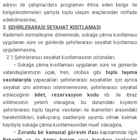
adresi ile çalışma/ders programını ihtiva eden belge ile
belgelendirmeleri şartıyla toplu ulaşım araçlarından istifade
edebilmelerine,
2.
ŞEHİRLERARASI SEYAHAT KISITLAMASI
Kademeli normalleşme döneminde; sokağa çıkma kısıtlaması
uygulanan süre ve günlerde şehirlerarası seyahat kısıtlaması
uygulanmasına,
2.1 Şehirlerarası seyahat kısıtlamasının istisnaları;
• Sokağa çıkma kısıtlaması uygulanan süre ve günlerde
vatandaşlarımızın uçak, tren, otobüs gibi
toplu taşıma
vasıtalarıyla
yapacakları şehirlerarası seyahatler için ayrıca
seyahat izni alınması istenmemesine, şehirlerarası seyahat
edileceğinin
bilet, rezervasyon kodu
vb. ile ibraz
edilmesinin yeterli olacağına, bu durumdaki kişilerin
şehirlerarası toplu taşıma vasıtaları ile ikametleri arasındaki
hareketlilikleri, kalkış­varış saatleriyle uyumlu olmak kalmak
kaydıyla sokağa çıkma kısıtlamasından muaf olacağına,
•
Zorunlu bir kamusal görevin ifası
kapsamında ilgili
Bakanlık
ya da
kamu kurum
veya
kuruluşu
tarafından