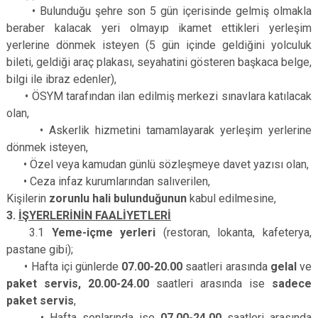
• Bulunduğu şehre son 5 gün içerisinde gelmiş olmakla
beraber kalacak yeri olmayıp ikamet ettikleri yerleşim
yerlerine dönmek isteyen (5 gün içinde geldiğini yolculuk
bileti, geldiği araç plakası, seyahatini gösteren başkaca belge,
bilgi ile ibraz edenler),
• ÖSYM tarafından ilan edilmiş merkezi sınavlara katılacak
olan,
• Askerlik hizmetini tamamlayarak yerleşim yerlerine
dönmek isteyen,
• Özel veya kamudan günlü sözleşmeye davet yazısı olan,
• Ceza infaz kurumlarından salıverilen,
Kişilerin
zorunlu hali bulunduğunun
kabul edilmesine,
3.
İŞYERLERİNİN FAALİYETLERİ
3.1
Yeme-­içme yerleri
(restoran, lokanta, kafeterya,
pastane gibi);
• Hafta içi günlerde
07.00­-20.00
saatleri arasında
gel­al
ve
paket servis, 20.00-­24.00
saatleri arasında ise
sadece
paket servis
,
• Hafta sonlarında ise
07.00-­24.00
saatleri arasında