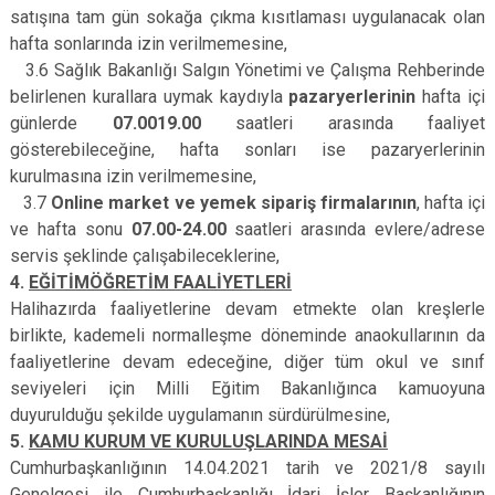
satışına tam gün sokağa çıkma kısıtlaması uygulanacak olan
hafta sonlarında izin verilmemesine,
3.6 Sağlık Bakanlığı Salgın Yönetimi ve Çalışma Rehberinde
belirlenen kurallara uymak kaydıyla
pazaryerlerinin
hafta içi
günlerde
07.00­19.00
saatleri arasında faaliyet
gösterebileceğine, hafta sonları ise pazaryerlerinin
kurulmasına izin verilmemesine,
3.7
Online market ve yemek sipariş firmalarının
, hafta içi
ve hafta sonu
07.00-­24.00
saatleri arasında evlere/adrese
servis şeklinde çalışabileceklerine,
4.
EĞİTİM­ÖĞRETİM FAALİYETLERİ
Halihazırda faaliyetlerine devam etmekte olan kreşlerle
birlikte, kademeli normalleşme döneminde anaokullarının da
faaliyetlerine devam edeceğine, diğer tüm okul ve sınıf
seviyeleri için Milli Eğitim Bakanlığınca kamuoyuna
duyurulduğu şekilde uygulamanın sürdürülmesine,
5.
KAMU KURUM VE KURULUŞLARINDA MESAİ
Cumhurbaşkanlığının 14.04.2021 tarih ve 2021/8 sayılı
Genelgesi ile Cumhurbaşkanlığı İdari İşler Başkanlığının