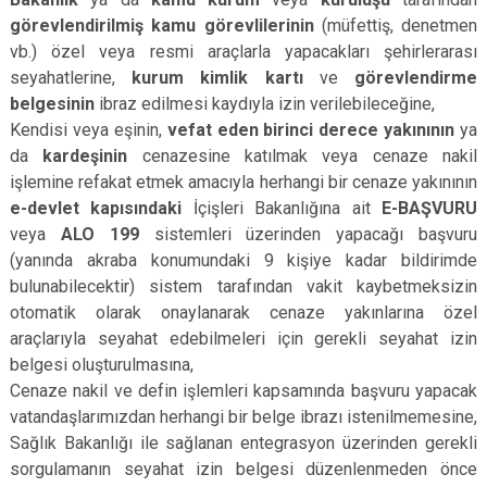
görevlendirilmiş
kamu görevlilerinin
(müfettiş, denetmen
vb.) özel veya resmi araçlarla yapacakları şehirlerarası
seyahatlerine,
kurum kimlik kartı
ve
görevlendirme
belgesinin
ibraz edilmesi kaydıyla izin verilebileceğine,
Kendisi veya eşinin,
vefat eden birinci derece yakınının
ya
da
kardeşinin
cenazesine katılmak veya cenaze nakil
işlemine refakat etmek amacıyla herhangi bir cenaze yakınının
e­-devlet kapısındaki
İçişleri Bakanlığına ait
E-­BAŞVURU
veya
ALO 199
sistemleri üzerinden yapacağı başvuru
(yanında akraba konumundaki 9 kişiye kadar bildirimde
bulunabilecektir) sistem tarafından vakit kaybetmeksizin
otomatik olarak onaylanarak cenaze yakınlarına özel
araçlarıyla seyahat edebilmeleri için gerekli seyahat izin
belgesi oluşturulmasına,
Cenaze nakil ve defin işlemleri kapsamında başvuru yapacak
vatandaşlarımızdan herhangi bir belge ibrazı istenilmemesine,
Sağlık Bakanlığı ile sağlanan entegrasyon üzerinden gerekli
sorgulamanın seyahat izin belgesi düzenlenmeden önce