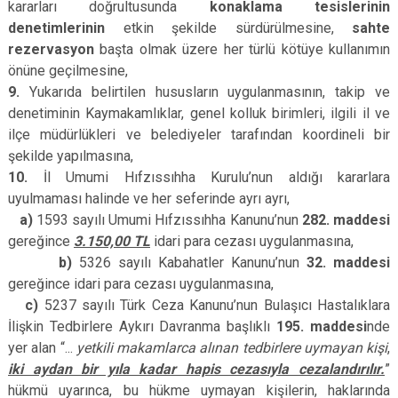
kararları doğrultusunda
konaklama tesislerinin
denetimlerinin
etkin şekilde sürdürülmesine,
sahte
rezervasyon
başta olmak üzere her türlü kötüye kullanımın
önüne geçilmesine,
9.
Yukarıda belirtilen hususların uygulanmasının, takip ve
denetiminin Kaymakamlıklar, genel kolluk birimleri, ilgili il ve
ilçe müdürlükleri ve belediyeler tarafından koordineli bir
şekilde yapılmasına,
10.
İl Umumi Hıfzıssıhha Kurulu’nun aldığı kararlara
uyulmaması halinde ve her seferinde ayrı ayrı,
a)
1593 sayılı Umumi Hıfzıssıhha Kanunu’nun
282. maddesi
gereğince
3.150,00 TL
idari para cezası uygulanmasına,
b)
5326 sayılı Kabahatler Kanunu’nun
32. maddesi
gereğince idari para cezası uygulanmasına,
c)
5237 sayılı Türk Ceza Kanunu’nun Bulaşıcı Hastalıklara
İlişkin Tedbirlere Aykırı Davranma başlıklı
195. maddesi
nde
yer alan “...
yetkili makamlarca alınan tedbirlere uymayan kişi
,
iki aydan bir yıla kadar hapis cezasıyla cezalandırılır.
”
hükmü uyarınca, bu hükme uymayan kişilerin, haklarında