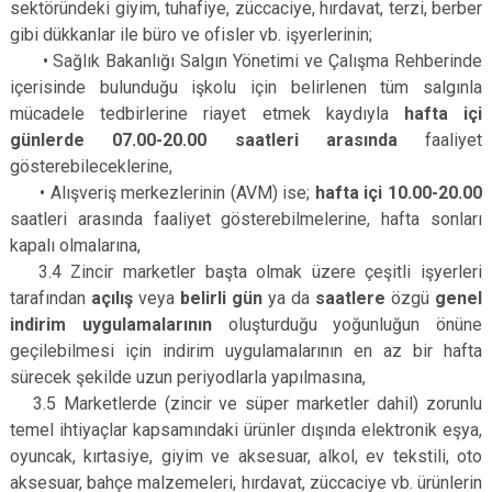
sektöründeki giyim, tuhafiye, züccaciye, hırdavat, terzi, berber
gibi dükkanlar ile büro ve ofisler vb. işyerlerinin;
• Sağlık Bakanlığı Salgın Yönetimi ve Çalışma Rehberinde
içerisinde bulunduğu işkolu için belirlenen tüm salgınla
mücadele tedbirlerine riayet etmek kaydıyla
hafta içi
günlerde 07.00-­20.00 saatleri arasında
faaliyet
gösterebileceklerine,
• Alışveriş merkezlerinin (AVM) ise;
hafta içi 10.00-­20.00
saatleri arasında faaliyet gösterebilmelerine, hafta sonları
kapalı olmalarına,
3.4 Zincir marketler başta olmak üzere çeşitli işyerleri
tarafından
açılış
veya
belirli gün
ya da
saatlere
özgü
genel
indirim uygulamalarının
oluşturduğu yoğunluğun önüne
geçilebilmesi için indirim uygulamalarının en az bir hafta
sürecek şekilde uzun periyodlarla yapılmasına,
3.5 Marketlerde (zincir ve süper marketler dahil) zorunlu
temel ihtiyaçlar kapsamındaki ürünler dışında elektronik eşya,
oyuncak, kırtasiye, giyim ve aksesuar, alkol, ev tekstili, oto
aksesuar, bahçe malzemeleri, hırdavat, züccaciye vb. ürünlerin