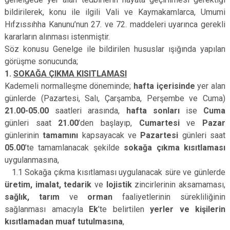
bildirilerek, konu ile ilgili Vali ve Kaymakamlarca, Umumi
Hıfzıssıhha Kanunu’nun 27. ve 72. maddeleri uyarınca gerekli
kararların alınması istenmiştir.
Söz konusu Genelge ile bildirilen hususlar ışığında yapılan
görüşme sonucunda;
1.
SOKAĞA ÇIKMA KISITLAMASI
Kademeli normalleşme döneminde;
hafta içerisinde
yer alan
günlerde (Pazartesi, Salı, Çarşamba, Perşembe ve Cuma)
21.00-­05.00
saatleri arasında,
hafta sonları
ise
Cuma
günleri saat
21.00
’den başlayıp,
Cumartesi
ve
Pazar
günlerinin
tamamını
kapsayacak ve
Pazartesi
günleri saat
05.00
’te tamamlanacak şekilde
sokağa çıkma kısıtlaması
uygulanmasına,
1.1 Sokağa çıkma kısıtlaması uygulanacak süre ve günlerde
üretim, imalat, tedarik
ve
lojistik
zincirlerinin aksamaması,
sağlık, tarım
ve
orman
faaliyetlerinin sürekliliğinin
sağlanması amacıyla
Ek
’te belirtilen
yerler ve kişilerin
kısıtlamadan muaf tutulmasına
,