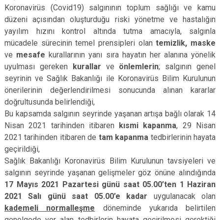
Koronavirüs (Covid­19) salgınının toplum sağlığı ve kamu
düzeni açısından oluşturduğu riski yönetme ve hastalığın
yayılım hızını kontrol altında tutma amacıyla, salgınla
mücadele sürecinin temel prensipleri olan
temizlik, maske
ve
mesafe
kurallarının yanı sıra hayatın her alanına yönelik
uyulması gereken
kurallar
ve
önlemlerin
; salgının genel
seyrinin ve Sağlık Bakanlığı ile Koronavirüs Bilim Kurulunun
önerilerinin değerlendirilmesi sonucunda alınan kararlar
doğrultusunda belirlendiği,
Bu kapsamda salgının seyrinde yaşanan artışa bağlı olarak 14
Nisan 2021 tarihinden itibaren
kısmi kapanma
, 29 Nisan
2021 tarihinden itibaren de
tam kapanma
tedbirlerinin hayata
geçirildiği,
Sağlık Bakanlığı Koronavirüs Bilim Kurulunun tavsiyeleri ve
salgının seyrinde yaşanan gelişmeler göz önüne alındığında
17 Mayıs 2021 Pazartesi günü saat 05.00’ten 1 Haziran
2021 Salı günü saat 05.00’e kadar
uygulanacak olan
kademeli normalleşme
döneminde yukarıda belirtilen
genelgede yer alan tedbirlerin hayata geçirilmesi gerektiği