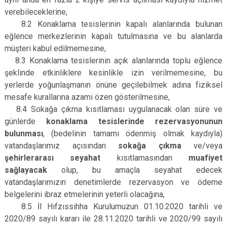
verebileceklerine,
8.2 Konaklama tesislerinin kapalı alanlarında bulunan
eğlence merkezlerinin kapalı tutulmasına ve bu alanlarda
müşteri kabul edilmemesine,
8.3 Konaklama tesislerinin açık alanlarında toplu eğlence
şeklinde etkinliklere kesinlikle izin verilmemesine, bu
yerlerde yoğunlaşmanın önüne geçilebilmek adına fiziksel
mesafe kurallarına azami özen gösterilmesine,
8.4 Sokağa çıkma kısıtlaması uygulanacak olan süre ve
günlerde
konaklama tesislerinde rezervasyonunun
bulunması
, (bedelinin tamamı ödenmiş olmak kaydıyla)
vatandaşlarımız açısından
sokağa çıkma
ve/veya
şehirlerarası seyahat
kısıtlamasından
muafiyet
sağlayacak
olup, bu amaçla seyahat edecek
vatandaşlarımızın denetimlerde rezervasyon ve ödeme
belgelerini ibraz etmelerinin yeterli olacağına,
8.5 İl Hıfzıssıhha Kurulumuzun 01.10.2020 tarihli ve
2020/89 sayılı kararı ile 28.11.2020 tarihli ve 2020/99 sayılı