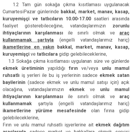
1.2 Tam gün sokağa çıkma kısıtlaması uygulanacak
Cumartesi­Pazar günlerinde
bakkal, market, manav, kasap,
kuruyemişçi ve tatlıcıların 10.00­-17.00
saatleri arasında
faaliyet gösterebileceğine, vatandaşlarımızın
zorunlu
ihtiyaçlarının karşılanması
ile sınırlı olmak ve
araç
kullanmamak şartıyla
(engelli vatandaşlarımız hariç)
ikametlerine en yakın
bakkal, market, manav, kasap,
kuruyemişçi
ve
tatlıcılara
gidip gelebileceklerine,
1.3 Sokağa çıkma kısıtlaması uygulanan süre ve günlerde
ekmek üretiminin
yapıldığı
fırın
ve/veya
unlu mamul
ruhsatlı
iş yerleri ile bu iş yerlerinin sadece
ekmek satan
bayilerinin
(sadece ekmek ve unlu mamul satışı için) açık
olacağına, vatandaşlarımızın
ekmek
ve
unlu mamul
ihtiyaçlarının karşılanması
ile sınırlı olmak ve
araç
kullanmamak
şartıyla (engelli vatandaşlarımız hariç)
ikametlerine yürüme mesafesinde
olan fırına gidip
gelebileceklerine,
Fırın ve unlu mamul ruhsatlı işyerlerine ait
ekmek dağıtım
araçlarıyla
sadece market ve bakkallara ekmek servisi