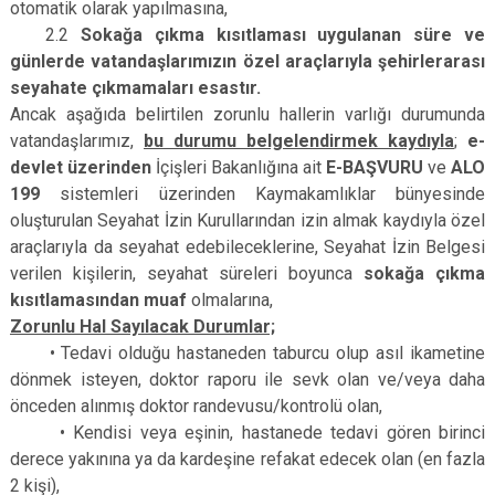
otomatik olarak yapılmasına,
2.2
Sokağa çıkma kısıtlaması uygulanan süre ve
günlerde vatandaşlarımızın özel araçlarıyla şehirlerarası
seyahate çıkmamaları esastır.
Ancak aşağıda belirtilen zorunlu hallerin varlığı durumunda
vatandaşlarımız,
bu durumu belgelendirmek kaydıyla
;
e­-
devlet üzerinden
İçişleri Bakanlığına ait
E­-BAŞVURU
ve
ALO
199
sistemleri üzerinden Kaymakamlıklar bünyesinde
oluşturulan Seyahat İzin Kurullarından izin almak kaydıyla özel
araçlarıyla da seyahat edebileceklerine, Seyahat İzin Belgesi
verilen kişilerin, seyahat süreleri boyunca
sokağa çıkma
kısıtlamasından muaf
olmalarına,
Zorunlu Hal Sayılacak Durumlar;
• Tedavi olduğu hastaneden taburcu olup asıl ikametine
dönmek isteyen, doktor raporu ile sevk olan ve/veya daha
önceden alınmış doktor randevusu/kontrolü olan,
• Kendisi veya eşinin, hastanede tedavi gören birinci
derece yakınına ya da kardeşine refakat edecek olan (en fazla
2 kişi),