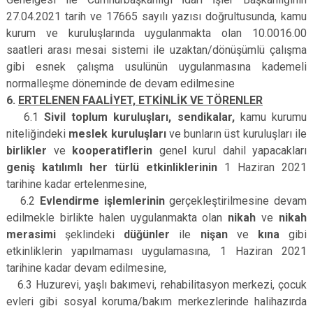
27.04.2021 tarih ve 17665 sayılı yazısı doğrultusunda, kamu
kurum ve kuruluşlarında uygulanmakta olan 10.00­16.00
saatleri arası mesai sistemi ile uzaktan/dönüşümlü çalışma
gibi esnek çalışma usulünün uygulanmasına kademeli
normalleşme döneminde de devam edilmesine
6.
ERTELENEN FAALİYET, ETKİNLİK VE TÖRENLER
6.1
Sivil toplum kuruluşları, sendikalar,
kamu kurumu
niteliğindeki
meslek kuruluşları
ve bunların üst kuruluşları ile
birlikler
ve
kooperatiflerin
genel kurul dahil yapacakları
geniş katılımlı her türlü etkinliklerinin
1 Haziran 2021
tarihine kadar ertelenmesine,
6.2
Evlendirme işlemlerinin
gerçekleştirilmesine devam
edilmekle birlikte halen uygulanmakta olan
nikah
ve
nikah
merasimi
şeklindeki
düğünler
ile
nişan
ve
kına
gibi
etkinliklerin yapılmaması uygulamasına, 1 Haziran 2021
tarihine kadar devam edilmesine,
6.3 Huzurevi, yaşlı bakımevi, rehabilitasyon merkezi, çocuk
evleri gibi sosyal koruma/bakım merkezlerinde halihazırda