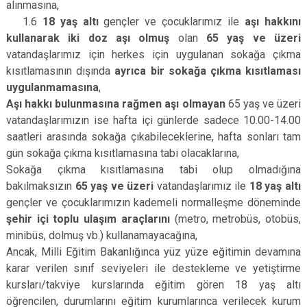
alınmasına,
1.6
18 yaş altı
gençler ve çocuklarımız ile
aşı hakkını
kullanarak iki doz aşı olmuş
olan
65 yaş ve üzeri
vatandaşlarımız için herkes için uygulanan sokağa çıkma
kısıtlamasının dışında
ayrıca bir sokağa çıkma kısıtlaması
uygulanmamasına
,
Aşı hakkı bulunmasına rağmen aşı olmayan
65 yaş ve üzeri
vatandaşlarımızın ise hafta içi günlerde sadece 10.00-­14.00
saatleri arasında sokağa çıkabileceklerine, hafta sonları tam
gün sokağa çıkma kısıtlamasına tabi olacaklarına,
Sokağa çıkma kısıtlamasına tabi olup olmadığına
bakılmaksızın
65 yaş ve üzeri
vatandaşlarımız ile
18 yaş altı
gençler ve çocuklarımızın kademeli normalleşme döneminde
şehir içi toplu ulaşım araçlarını
(metro, metrobüs, otobüs,
minibüs, dolmuş vb.) kullanamayacağına,
Ancak, Milli Eğitim Bakanlığınca yüz yüze eğitimin devamına
karar verilen sınıf seviyeleri ile destekleme ve yetiştirme
kursları/takviye kurslarında eğitim gören 18 yaş altı
öğrencilen, durumlarını eğitim kurumlarınca verilecek kurum