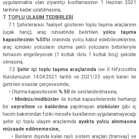
uygulanmakta olan ziyaretçi kısıtlamasının 1 Haziran 2021
tarihine kadar uzatılmasına,
7.
TOPLU ULAŞIM TEDBİRLERİ
7.1 Şehirlerarası faaliyet gösteren toplu taşıma araçlarının
(uçak hariç); araç ruhsatında belirtilen
yolcu taşıma
kapasitesinin %50’si
oranında yolcu kabul edebileceklerine,
araç içindeki yolcuların oturma şekli yolcuların birbirleriyle
temasını engelleyecek (1 koltuk dolu 1 koltuk boş) şekilde
olmasına,
7.2
Şehir içi toplu taşıma araçlarında
ise İl Hıfzıssıhha
Kurulumuzun 14.04.2021 tarihli ve 2021/23 sayılı kararı ile
getirilen esaslar çerçevesinde;
• ­Oturma kapasitesinin
% 50
ile sınırlandırılmasına,
•
Minibüs/midibüsler
ile koltuk kapasitelerinde herhangi
bir
seyreltme
ve
kaldırılma
yapılmayan
otobüsler
gibi iç
hacim bakımından fiziki mesafe kurallarının uygulanamayacağı
şehir içi toplu ulaşım araçlarında
ayakta yolcu alınmasına
müsaade edilmemesine,
• Bunların dışında kalan raylı sistem araçları (tramvay) ve