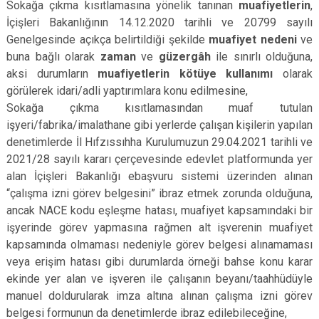
Sokağa çıkma kısıtlamasına yönelik tanınan
muafiyetlerin
,
İçişleri Bakanlığının 14.12.2020 tarihli ve 20799 sayılı
Genelgesinde açıkça belirtildiği şekilde
muafiyet nedeni
ve
buna bağlı olarak
zaman
ve
güzergâh
ile sınırlı olduğuna,
aksi durumların
muafiyetlerin kötüye kullanımı
olarak
görülerek idari/adli yaptırımlara konu edilmesine,
Sokağa çıkma kısıtlamasından muaf tutulan
işyeri/fabrika/imalathane gibi yerlerde çalışan kişilerin yapılan
denetimlerde İl Hıfzıssıhha Kurulumuzun 29.04.2021 tarihli ve
2021/28 sayılı kararı çerçevesinde e­devlet platformunda yer
alan İçişleri Bakanlığı e­başvuru sistemi üzerinden alınan
“çalışma izni görev belgesini” ibraz etmek zorunda olduğuna,
ancak NACE kodu eşleşme hatası, muafiyet kapsamındaki bir
işyerinde görev yapmasına rağmen alt işverenin muafiyet
kapsamında olmaması nedeniyle görev belgesi alınamaması
veya erişim hatası gibi durumlarda örneği bahse konu karar
ekinde yer alan ve işveren ile çalışanın beyanı/taahhüdüyle
manuel doldurularak imza altına alınan çalışma izni görev
belgesi formunun da denetimlerde ibraz edilebileceğine,