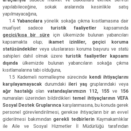
yapılabileceğine, sokak aralarında kesinlikle satış
yapılmayacağına,
1.4
Yabancılara
yönelik sokağa çıkma kısıtlamasına dair
muafiyet sadece
turistik faaliyetler
kapsamında
geçici/kısa bir süre
için ülkemizde bulunan yabancıları
kapsamakta olup;
ikamet izinliler, geçici koruma
statüsündekiler
veya uluslararası koruma başvuru ve statü
sahipleri dahil olmak üzere
turistik faaliyetler kapsamı
dışında
ülkemizde bulunan yabancıların sokağa çıkma
kısıtlamalarına tabi olduğuna,
1.5 Kademeli normalleşme sürecinde
kendi ihtiyaçlarını
karşılayamayacak
durumdaki
ileri yaş
gruplarındaki veya
ağır hastalığı
olan
vatandaşlarımızın 112, 155
ve
156
numaraları üzerinden bildirdikleri
temel ihtiyaçlarının VEFA
Sosyal Destek Gruplarınca
karşılanmasına, bu konuda gerek
personel görevlendirilmesi, gerekse ihtiyaçların bir an evvel
giderilmesi bakımından
gerekli tedbirlerin
Kaymakamlıklar
ile Aile ve Sosyal Hizmetler İl Müdürlüğü tarafından