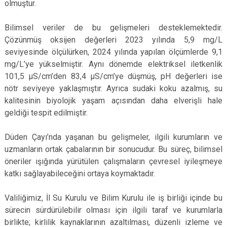
olmuştur.
Bilimsel veriler de bu gelişmeleri desteklemektedir.
Çözünmüş oksijen değerleri 2023 yılında 5,9 mg/L
seviyesinde ölçülürken, 2024 yılında yapılan ölçümlerde 9,1
mg/L’ye yükselmiştir. Aynı dönemde elektriksel iletkenlik
101,5 µS/cm’den 83,4 µS/cm’ye düşmüş, pH değerleri ise
nötr seviyeye yaklaşmıştır. Ayrıca sudaki koku azalmış, su
kalitesinin biyolojik yaşam açısından daha elverişli hale
geldiği tespit edilmiştir.
Düden Çayı’nda yaşanan bu gelişmeler, ilgili kurumların ve
uzmanların ortak çabalarının bir sonucudur. Bu süreç, bilimsel
öneriler ışığında yürütülen çalışmaların çevresel iyileşmeye
katkı sağlayabileceğini ortaya koymaktadır.
Valiliğimiz, İl Su Kurulu ve Bilim Kurulu ile iş birliği içinde bu
sürecin sürdürülebilir olması için ilgili taraf ve kurumlarla
birlikte; kirlilik kaynaklarının azaltılması, düzenli izleme ve