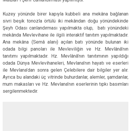
Kuzey yönünde birer kapıyla kubbeli ana mekâna bağlanan
sivri beşik tonozla örtülü iki mekândan doğu yönündekinde
Şeyh Odası canlandırması yapılmakta olup, batı yönündeki
mekânda Mevlevihane ile ilgili interaktif tanıtım yapılmaktadır.
Ana mekâna (Semâ alanı) açılan batı yönünde bulunan iki
odada bilgi panoları ile Mevleviliğin ve Hz. Mevlânâ’nın
tanıtımı yapılmaktadır. Hz. Mevlânâ’nın tanıtımının yapıldığı
odada Dünya Mevlevihaneleri, Mevlana’nın hayatı ve eserleri
ile Mevlana’dan sonra gelen Çelebilere dair bilgiler yer alır.
Ayrıca bu alandaki üç vitrinde buhurdanlar, alemler, şamdanlar,
mum makasları ve Hz. Mevlana’nın eserlerinin tıpkı basımları
sergilenmektedir.