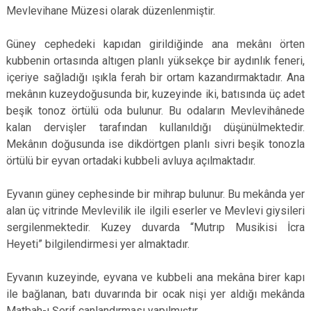
Mevlevihane Müzesi olarak düzenlenmiştir.
Güney cephedeki kapıdan girildiğinde ana mekânı örten
kubbenin ortasında altıgen planlı yüksekçe bir aydınlık feneri,
içeriye sağladığı ışıkla ferah bir ortam kazandırmaktadır. Ana
mekânın kuzeydoğusunda bir, kuzeyinde iki, batısında üç adet
beşik tonoz örtülü oda bulunur. Bu odaların Mevlevihânede
kalan dervişler tarafından kullanıldığı düşünülmektedir.
Mekânın doğusunda ise dikdörtgen planlı sivri beşik tonozla
örtülü bir eyvan ortadaki kubbeli avluya açılmaktadır.
Eyvanın güney cephesinde bir mihrap bulunur. Bu mekânda yer
alan üç vitrinde Mevlevilik ile ilgili eserler ve Mevlevi giysileri
sergilenmektedir. Kuzey duvarda “Mutrıp Musikisi İcra
Heyeti” bilgilendirmesi yer almaktadır.
Eyvanın kuzeyinde, eyvana ve kubbeli ana mekâna birer kapı
ile bağlanan, batı duvarında bir ocak nişi yer aldığı mekânda
Matbah-ı Şerif canlandırması yapılmıştır.