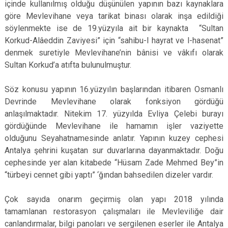
içinde kullanılmış olduğu düşünülen yapının bazı kaynaklara
göre Mevlevihane veya tarikat binası olarak inşa edildiği
söylenmekte ise de 19.yüzyıla ait bir kaynakta “Sultan
Korkud-Alâeddin Zaviyesi” için “sahibu-l hayrat ve l-hasenat”
denmek suretiyle Mevlevihane’nin bânisi ve vâkıfı olarak
Sultan Korkud’a atıfta bulunulmuştur.
Söz konusu yapının 16.yüzyılın başlarından itibaren Osmanlı
Devrinde Mevlevihane olarak fonksiyon gördüğü
anlaşılmaktadır. Nitekim 17. yüzyılda Evliya Çelebi burayı
gördüğünde Mevlevihane ile hamamın işler vaziyette
olduğunu Seyahatnamesinde anlatır. Yapının kuzey cephesi
Antalya şehrini kuşatan sur duvarlarına dayanmaktadır. Doğu
cephesinde yer alan kitabede “Hüsam Zade Mehmed Bey”in
“türbeyi cennet gibi yaptı” ‘ğından bahsedilen dizeler vardır.
Çok sayıda onarım geçirmiş olan yapı 2018 yılında
tamamlanan restorasyon çalışmaları ile Mevleviliğe dair
canlandırmalar, bilgi panoları ve sergilenen eserler ile Antalya