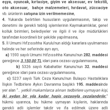
eşya, oyuncak, kırtasiye, giyim ve aksesuar, ev tekstili,
oto aksesuar, bahçe malzemeleri, hırdavat, züccaciye
vb. ürünlerin
satışına izin verilmemesine
,
4.
Yukarıda belirtilen hususların uygulanmasının, takip ve
denetimi ile gerekli tebliğ işlemlerinin Kaymakamlıklar, genel
kolluk birimleri, belediyeler ve ilgili il ve ilçe müdürlükleri
tarafından koordineli bir şekilde yapılmasına,
5.
İl Umumi Hıfzıssıhha Kurulu’nun aldığı kararlara uyulmaması
halinde ve her seferinde ayrı ayrı,
a)
1593 sayılı Umumi Hıfzıssıhha Kanunu’nun
282. maddesi
gereğince
3.150,00 TL
idari para cezası uygulanmasına,
b)
5326 sayılı Kabahatler Kanunu’nun
32. maddesi
gereğince idari para cezası uygulanmasına,
c)
5237 sayılı Türk Ceza Kanunu’nun Bulaşıcı Hastalıklara
İlişkin Tedbirlere Aykırı Davranma başlıklı
195. maddesi
nde
yer alan “...
yetkili makamlarca alınan tedbirlere uymayan kişi
,
iki aydan bir yıla kadar hapis cezasıyla cezalandırılır.
”
hükmü uyarınca, bu hükme uymayan kişilerin, haklarında
gerekli adli işlemler takdir ve ifa edilmek üzere adli