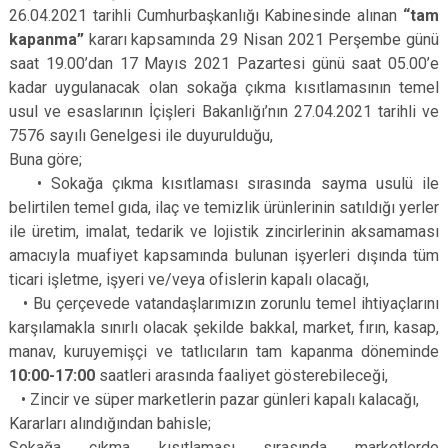
26.04.2021 tarihli Cumhurbaşkanlığı Kabinesinde alınan
“tam
kapanma”
kararı kapsamında 29 Nisan 2021 Perşembe günü
saat 19.00’dan 17 Mayıs 2021 Pazartesi günü saat 05.00’e
kadar uygulanacak olan sokağa çıkma kısıtlamasının temel
usul ve esaslarının İçişleri Bakanlığı’nın 27.04.2021 tarihli ve
7576 sayılı Genelgesi ile duyurulduğu,
Buna göre;
• Sokağa çıkma kısıtlaması sırasında sayma usulü ile
belirtilen temel gıda, ilaç ve temizlik ürünlerinin satıldığı yerler
ile üretim, imalat, tedarik ve lojistik zincirlerinin aksamaması
amacıyla muafiyet kapsamında bulunan işyerleri dışında tüm
ticari işletme, işyeri ve/veya ofislerin kapalı olacağı,
• Bu çerçevede vatandaşlarımızın zorunlu temel ihtiyaçlarını
karşılamakla sınırlı olacak şekilde bakkal, market, fırın, kasap,
manav, kuruyemişçi ve tatlıcıların tam kapanma döneminde
10:00-17:00
saatleri arasında faaliyet gösterebileceği,
• Zincir ve süper marketlerin pazar günleri kapalı kalacağı,
Kararları alındığından bahisle;
Sokağa çıkma kısıtlaması sırasında marketlerde