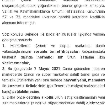
oluşan/oluşabilecek yoğunlukların önüne geçmek amacıyla,
Valilik ve Kaymakamlıklarca Umumi Hıfzıssıhha Kanunu’nun
27. ve 72. maddeleri uyarınca gerekli kararların ivedilikle
alınması istenmiştir.
Söz konusu Genelge ile bildirilen hususlar ışığında yapılan
görüşme sonunda;
1.
Marketlerde (zincir ve süper marketler dahil)
vatandaşlarımızın
zorunlu temel ihtiyaçları
kapsamındaki
ürünlerin dışında
herhangi bir ürün satışına izin
verilmemesine
,
2.
Bu çerçevede
7 Mayıs 2021
Cuma gününden itibaren
marketlerde (zincir ve süper marketler dahil) temel gıda ve
temizlik ürünlerinin yanı sıra sadece
hayvan yemi, mamaları
ile
kozmetik ürünlerinin
(parfümeri ve makyaj malzemeleri
hariç)
satılabilmesine
,
3.
Daha önce getirilen
alkollü ürün
satış kısıtlamasının yanı
sıra marketlerde (zincir ve süper marketler dahil)
elektronik